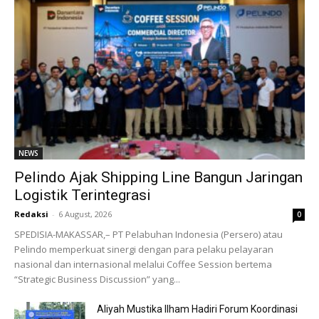
NEWS
Pelindo Ajak Shipping Line Bangun Jaringan
Logistik Terintegrasi
Redaksi
-
6 August, 2026
0
SPEDISIA-MAKASSAR,– PT Pelabuhan Indonesia (Persero) atau
Pelindo memperkuat sinergi dengan para pelaku pelayaran
nasional dan internasional melalui Coffee Session bertema
“Strategic Business Discussion” yang...
Aliyah Mustika Ilham Hadiri Forum Koordinasi