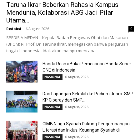
Taruna Ikrar Beberkan Rahasia Kampus
Mendunia, Kolaborasi ABG Jadi Pilar
Utama...
Redaksi
-
6 August, 2026
0
SPEDISIA-MEDAN – Kepala Badan Pengawas Obat dan Makanan
(BPOM) RI, Prof. Dr. Taruna Ikrar, menegaskan bahwa perguruan
tinggi di Indonesia tidak akan mampu mencapai...
Honda Resmi Buka Pemesanan Honda Super-
ONE di Indonesia
6 August, 2026
NASIONAL
Dari Lapangan Sekolah ke Podium Juara: SMP
KP Ciparay dan SMP...
6 August, 2026
NASIONAL
CIMB Niaga Syariah Dukung Pengembangan
Literasi dan Inklusi Keuangan Syariah di...
6 August, 2026
NASIONAL