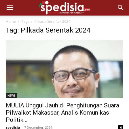
Home
Tags
Pilkada Serentak 2024
Tag: Pilkada Serentak 2024
NEWS
MULIA Unggul Jauh di Penghitungan Suara
Pilwalkot Makassar, Analis Komunikasi
Politik...
spedisia
-
7 December, 2024
0