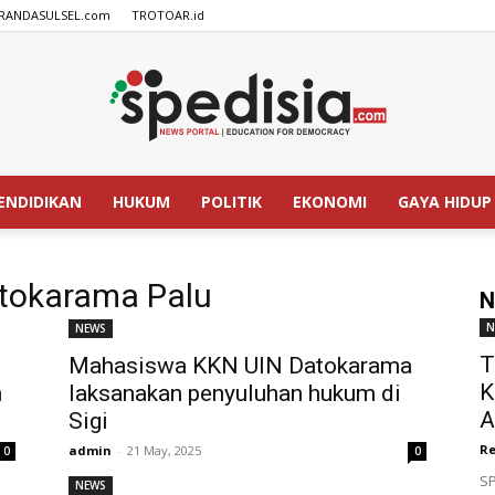
RANDASULSEL.com
TROTOAR.id
ENDIDIKAN
HUKUM
POLITIK
EKONOMI
GAYA HIDUP
SPEDISIA.com
tokarama Palu
N
N
NEWS
T
Mahasiswa KKN UIN Datokarama
K
n
laksanakan penyuluhan hukum di
A
Sigi
Re
admin
-
21 May, 2025
0
0
SP
NEWS