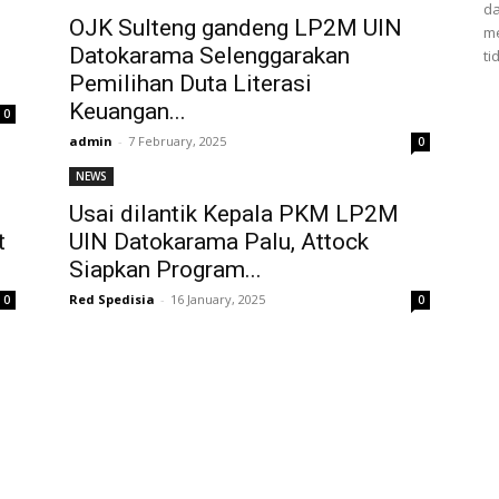
da
OJK Sulteng gandeng LP2M UIN
me
Datokarama Selenggarakan
ti
Pemilihan Duta Literasi
Keuangan...
0
admin
-
7 February, 2025
0
NEWS
Usai dilantik Kepala PKM LP2M
t
UIN Datokarama Palu, Attock
Siapkan Program...
Red Spedisia
-
16 January, 2025
0
0