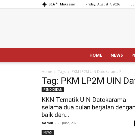
C
30.6
Friday, August 7, 2026
BE
Makassar
HOME
NEWS
P
Home
Tags
PKM LP2M UIN Datokarama Palu
Tag: PKM LP2M UIN Da
PENDIDIKAN
KKN Tematik UIN Datokarama
selama dua bulan berjalan denga
baik dan...
admin
-
26 June, 2025
NEWS