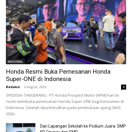
NASIONAL
Honda Resmi Buka Pemesanan Honda
Super-ONE di Indonesia
Redaksi
-
6 August, 2026
0
SPEDISIA–TANGERANG,- PT Honda Prospect Motor (HPM) hari ini
resmi membuka pemesanan Honda Super-ONE bagi konsumen di
Indonesia. Setelah diperkenalkan pada pembukaan ajang GIIAS
2026...
Dari Lapangan Sekolah ke Podium Juara: SMP
KP Ciparay dan SMP...