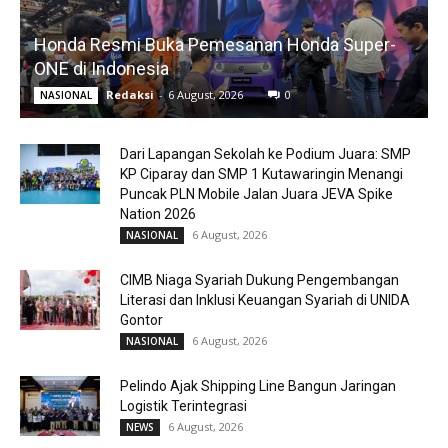
Honda Resmi Buka Pemesanan Honda Super-
ONE di Indonesia
Redaksi
-
6 August, 2026
0
NASIONAL
Dari Lapangan Sekolah ke Podium Juara: SMP
KP Ciparay dan SMP 1 Kutawaringin Menangi
Puncak PLN Mobile Jalan Juara JEVA Spike
Nation 2026
6 August, 2026
NASIONAL
CIMB Niaga Syariah Dukung Pengembangan
Literasi dan Inklusi Keuangan Syariah di UNIDA
Gontor
6 August, 2026
NASIONAL
Pelindo Ajak Shipping Line Bangun Jaringan
Logistik Terintegrasi
6 August, 2026
NEWS