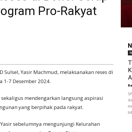
rogram Pro-Rakyat
N
N
T
K
RD Sulsel, Yasir Machmud, melaksanakan reses di
A
 1-7 Desember 2024.
Re
SP
i sekaligus mendengarkan langsung aspirasi
da
me
gunan yang berpihak pada rakyat.
ti
, Yasir sebelumnya mengunjungi Kelurahan