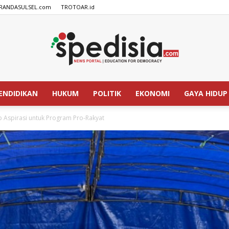
RANDASULSEL.com
TROTOAR.id
ENDIDIKAN
HUKUM
POLITIK
EKONOMI
GAYA HIDUP
SPEDISIA.com
 Aspirasi untuk Program Pro-Rakyat