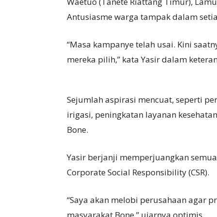
Waetuo (Tanete Riattang Timur), Lamu
Antusiasme warga tampak dalam seti
“Masa kampanye telah usai. Kini saatn
mereka pilih,” kata Yasir dalam ketera
Sejumlah aspirasi mencuat, seperti p
irigasi, peningkatan layanan kesehata
Bone.
Yasir berjanji memperjuangkan semua as
Corporate Social Responsibility (CSR).
“Saya akan melobi perusahaan agar 
masyarakat Bone,” ujarnya optimis.