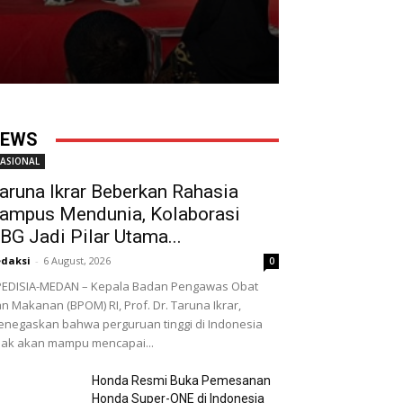
EWS
ASIONAL
aruna Ikrar Beberkan Rahasia
ampus Mendunia, Kolaborasi
BG Jadi Pilar Utama...
daksi
-
6 August, 2026
0
EDISIA-MEDAN – Kepala Badan Pengawas Obat
n Makanan (BPOM) RI, Prof. Dr. Taruna Ikrar,
negaskan bahwa perguruan tinggi di Indonesia
dak akan mampu mencapai...
Honda Resmi Buka Pemesanan
Honda Super-ONE di Indonesia