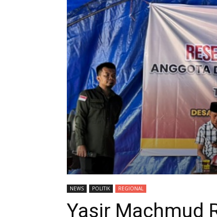
NEWS
POLITIK
REGIONAL
Yasir Machmud R