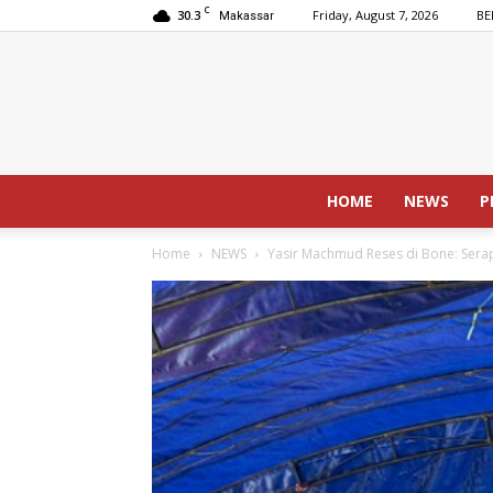
C
30.3
Friday, August 7, 2026
BE
Makassar
HOME
NEWS
P
Home
NEWS
Yasir Machmud Reses di Bone: Serap