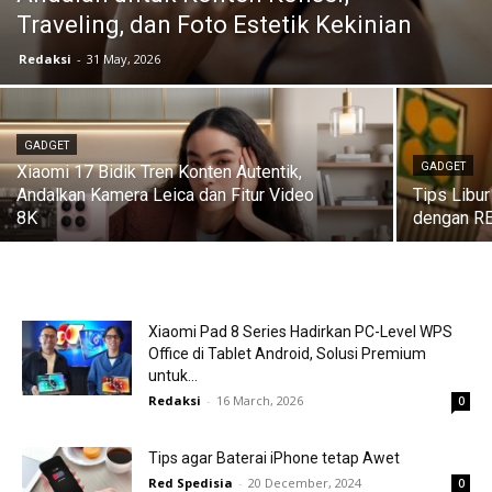
Traveling, dan Foto Estetik Kekinian
Redaksi
-
31 May, 2026
GADGET
GADGET
Xiaomi 17 Bidik Tren Konten Autentik,
Andalkan Kamera Leica dan Fitur Video
Tips Libu
8K
dengan RE
Xiaomi Pad 8 Series Hadirkan PC-Level WPS
Office di Tablet Android, Solusi Premium
untuk...
Redaksi
-
16 March, 2026
0
Tips agar Baterai iPhone tetap Awet
Red Spedisia
-
20 December, 2024
0