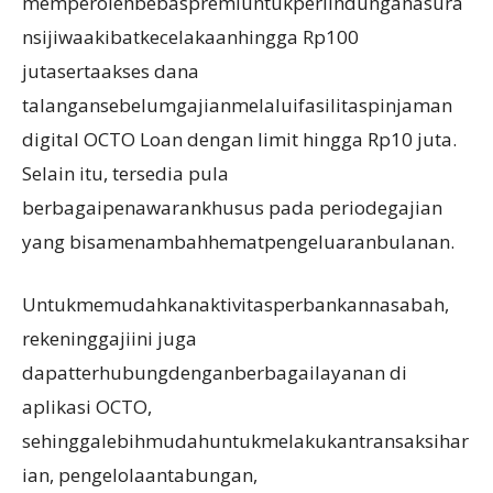
memperolehbebaspremiuntukperlindunganasura
nsijiwaakibatkecelakaanhingga Rp100
jutasertaakses dana
talangansebelumgajianmelaluifasilitaspinjaman
digital OCTO Loan dengan limit hingga Rp10 juta.
Selain itu, tersedia pula
berbagaipenawarankhusus pada periodegajian
yang bisamenambahhematpengeluaranbulanan.
Untukmemudahkanaktivitasperbankannasabah,
rekeninggajiini juga
dapatterhubungdenganberbagailayanan di
aplikasi OCTO,
sehinggalebihmudahuntukmelakukantransaksihar
ian, pengelolaantabungan,