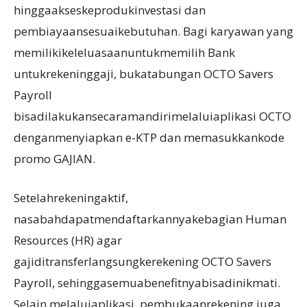
hinggaakseskeprodukinvestasi dan
pembiayaansesuaikebutuhan. Bagi karyawan yang
memilikikeleluasaanuntukmemilih Bank
untukrekeninggaji, bukatabungan OCTO Savers
Payroll
bisadilakukansecaramandirimelaluiaplikasi OCTO
denganmenyiapkan e-KTP dan memasukkankode
promo GAJIAN.
Setelahrekeningaktif,
nasabahdapatmendaftarkannyakebagian Human
Resources (HR) agar
gajiditransferlangsungkerekening OCTO Savers
Payroll, sehinggasemuabenefitnyabisadinikmati.
Selain melaluiaplikasi, pembukaanrekening juga