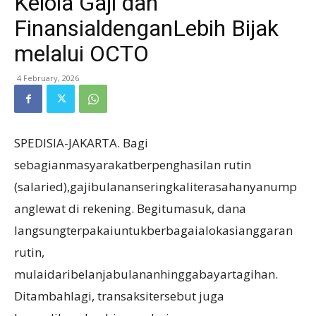
Kelola Gaji dan
FinansialdenganLebih Bijak
melalui OCTO
4 February, 2026
SPEDISIA-JAKARTA. Bagi
sebagianmasyarakatberpenghasilan rutin
(salaried),gajibulananseringkaliterasahanyanump
anglewat di rekening. Begitumasuk, dana
langsungterpakaiuntukberbagaialokasianggaran
rutin,
mulaidaribelanjabulananhinggabayartagihan.
Ditambahlagi, transaksitersebut juga