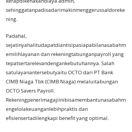
kerapdikenakanbiaya admin,
sehinggatanpadisadarimakinmenggerussaldoreke
ning.
Padahal,
sejatinyahalitudapatdiantisipasiapabilanasabahm
emilihlayanan dan rekeningtabunganpayroll yang
tepatsertarelevandengankebutuhannya. Salah
satulayanantersebutyaitu OCTO dari PT Bank
CIMB Niaga Tbk (CIMB Niaga) melaluitabungan
OCTO Savers Payroll.
Rekeningpenerimagajiinibisamembantunasabahm
engelolakeuanganlebihpraktis dan
efisiensertadilengkapi benefit yang optimal.