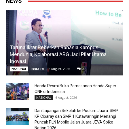
NEWS
Taruna Ikrar Beberkan Rahasia Kampus
Mendunia, Kolaborasi ABG Jadi Pilar Utama
Inovasi
Redaksi
-
6 August, 2026
0
NASIONAL
Honda Resmi Buka Pemesanan Honda Super-
ONE di Indonesia
6 August, 2026
NASIONAL
Dari Lapangan Sekolah ke Podium Juara: SMP
KP Ciparay dan SMP 1 Kutawaringin Menangi
Puncak PLN Mobile Jalan Juara JEVA Spike
Nation 2026