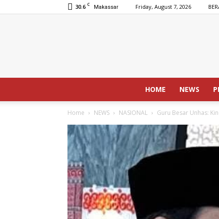
C
30.6
Friday, August 7, 2026
BER
Makassar
HOME
NEWS
P
Home
NEWS
NASIONAL
Guru Besar Unhas: Ki