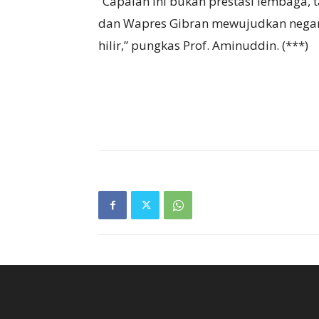
“Capaian ini bukan prestasi lembaga, 
dan Wapres Gibran mewujudkan negara
hilir,” pungkas Prof. Aminuddin. (***)