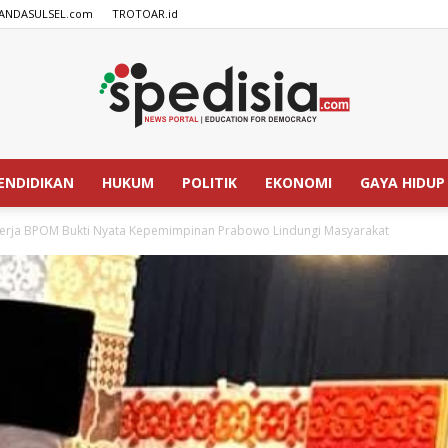
ANDASULSEL.com
TROTOAR.id
ENDIDIKAN
HUKUM
POLITIK
EKONOMI
GAYA HIDUP
SPEDISIA.com
nerja BPOM Bukti Nyata Kepemimpinan Prabowo Lindungi Masyarakat