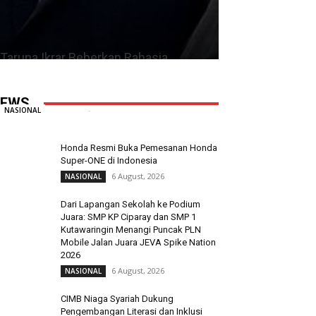
Taruna Ikrar Beberkan Rahasia
Kampus Mendunia, Kolaborasi ABG
Jadi Pilar Utama Inovasi
EWS
Redaksi
-
6 August, 2026
0
NASIONAL
Honda Resmi Buka Pemesanan Honda
Super-ONE di Indonesia
6 August, 2026
NASIONAL
Dari Lapangan Sekolah ke Podium
Juara: SMP KP Ciparay dan SMP 1
Kutawaringin Menangi Puncak PLN
Mobile Jalan Juara JEVA Spike Nation
2026
6 August, 2026
NASIONAL
CIMB Niaga Syariah Dukung
Pengembangan Literasi dan Inklusi