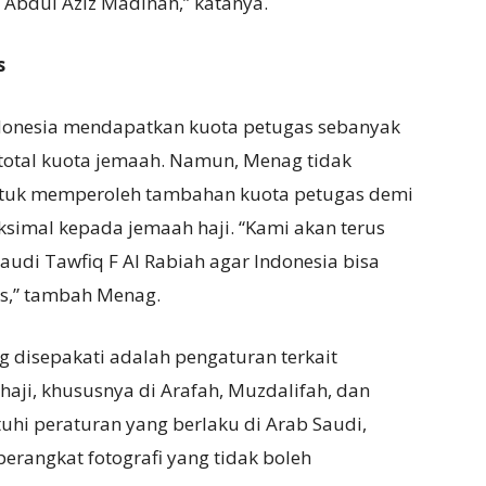
bdul Aziz Madinah,” katanya.
s
onesia mendapatkan kuota petugas sebanyak
i total kuota jemaah. Namun, Menag tidak
 untuk memperoleh tambahan kuota petugas demi
simal kepada jemaah haji. “Kami akan terus
udi Tawfiq F Al Rabiah agar Indonesia bisa
s,” tambah Menag.
g disepakati adalah pengaturan terkait
ji, khususnya di Arafah, Muzdalifah, dan
hi peraturan yang berlaku di Arab Saudi,
erangkat fotografi yang tidak boleh