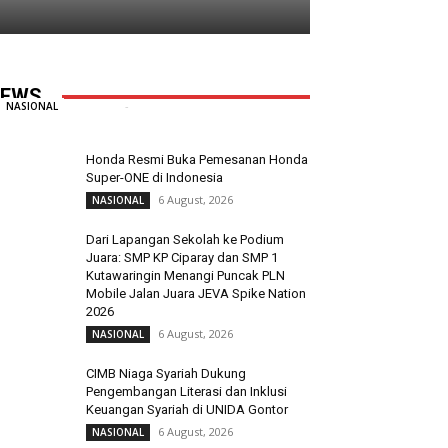
Taruna Ikrar Beberkan Rahasia
Kampus Mendunia, Kolaborasi ABG
Jadi Pilar Utama Inovasi
EWS
Redaksi
-
6 August, 2026
0
NASIONAL
Honda Resmi Buka Pemesanan Honda
Super-ONE di Indonesia
6 August, 2026
NASIONAL
Dari Lapangan Sekolah ke Podium
Juara: SMP KP Ciparay dan SMP 1
Kutawaringin Menangi Puncak PLN
Mobile Jalan Juara JEVA Spike Nation
2026
6 August, 2026
NASIONAL
CIMB Niaga Syariah Dukung
Pengembangan Literasi dan Inklusi
Keuangan Syariah di UNIDA Gontor
6 August, 2026
NASIONAL