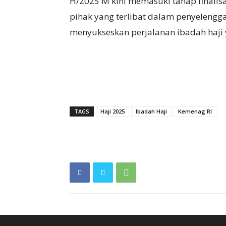
H/2025 M kini memasuki tahap finalisa
pihak yang terlibat dalam penyelengg
menyukseskan perjalanan ibadah haji
TAGS
Haji 2025
Ibadah Haji
Kemenag RI