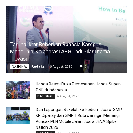
Taruna Ikrar Beberkan Rahasia Kampus
Mendunia, Kolaborasi ABG Jadi Pilar Utama
Inovasi
Redaksi
-
6 August, 2026
0
NASIONAL
Honda Resmi Buka Pemesanan Honda Super-
ONE di Indonesia
6 August, 2026
NASIONAL
Dari Lapangan Sekolah ke Podium Juara: SMP
KP Ciparay dan SMP 1 Kutawaringin Menangi
Puncak PLN Mobile Jalan Juara JEVA Spike
Nation 2026