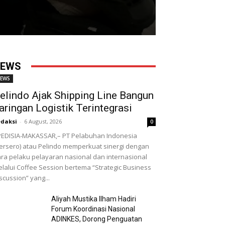
EWS
EWS
elindo Ajak Shipping Line Bangun
aringan Logistik Terintegrasi
daksi
-
6 August, 2026
0
EDISIA-MAKASSAR,– PT Pelabuhan Indonesia
ersero) atau Pelindo memperkuat sinergi dengan
ra pelaku pelayaran nasional dan internasional
lalui Coffee Session bertema “Strategic Business
scussion” yang...
Aliyah Mustika Ilham Hadiri
Forum Koordinasi Nasional
ADINKES, Dorong Penguatan