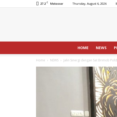
C
27.2
Thursday, August 6, 2026
Makassar
HOME
NEWS
P
Home
NEWS
Jalin Sinergi dengan Sat Brimob Pold