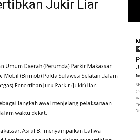
rtibkan Jukir Liar
N
N
P
an Umum Daerah (Perumda) Parkir Makassar
J
e Mobil (Brimob) Polda Sulawesi Selatan dalam
Re
s) Penertiban Juru Parkir (Jukir) liar.
SP
(P
pa
 sebagai langkah awal menjelang pelaksanaan
me
Di
dalam waktu dekat.
akassar, Asrul B., menyampaikan bahwa