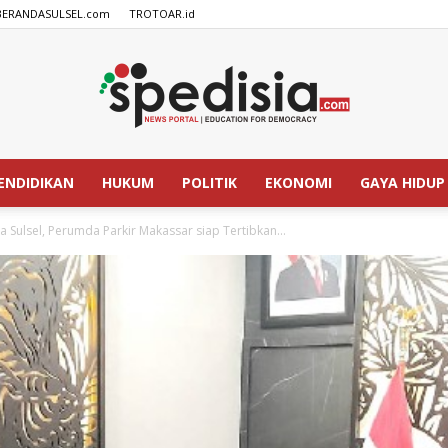
BERANDASULSEL.com
TROTOAR.id
ENDIDIKAN
HUKUM
POLITIK
EKONOMI
GAYA HIDUP
SPEDISIA.com
a Sulsel, Perumda Parkir Makassar siap Tertibkan...