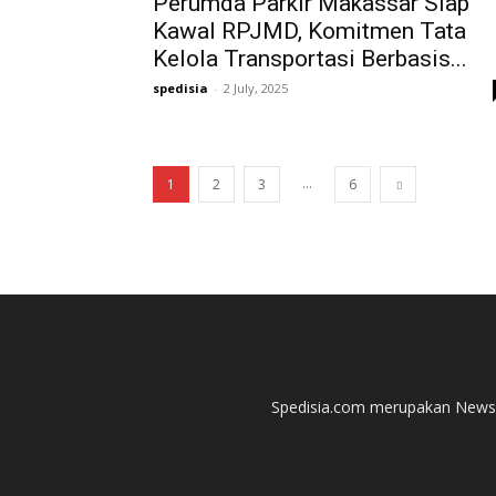
Perumda Parkir Makassar Siap
Kawal RPJMD, Komitmen Tata
Kelola Transportasi Berbasis...
spedisia
-
2 July, 2025
...
1
2
3
6
Spedisia.com merupakan News P