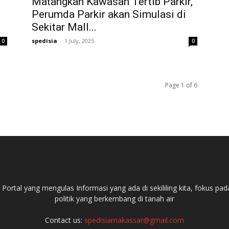
Matangkan Kawasan Tertib Parkir,
Perumda Parkir akan Simulasi di
Sekitar Mall...
spedisia
-
1 July, 2025
0
0
Page 1 of 6
ortal yang mengulas Informasi yang ada di sekililing kita, fokus 
politik yang berkembang di tanah air
Contact us:
spedisiamakassar@gmail.com