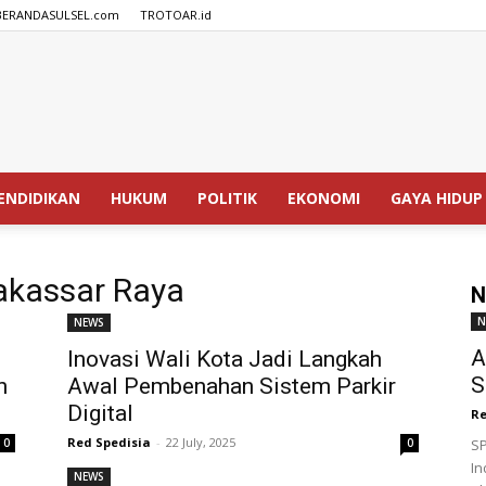
BERANDASULSEL.com
TROTOAR.id
SPEDISIA.com
ENDIDIKAN
HUKUM
POLITIK
EKONOMI
GAYA HIDUP
akassar Raya
N
N
NEWS
A
Inovasi Wali Kota Jadi Langkah
S
n
Awal Pembenahan Sistem Parkir
Digital
Re
Red Spedisia
-
22 July, 2025
0
0
SP
In
NEWS