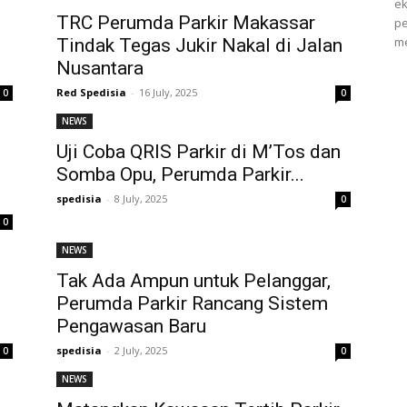
ek
TRC Perumda Parkir Makassar
pe
me
Tindak Tegas Jukir Nakal di Jalan
Nusantara
Red Spedisia
-
16 July, 2025
0
0
NEWS
Uji Coba QRIS Parkir di M’Tos dan
Somba Opu, Perumda Parkir...
spedisia
-
8 July, 2025
0
0
NEWS
Tak Ada Ampun untuk Pelanggar,
Perumda Parkir Rancang Sistem
Pengawasan Baru
spedisia
-
2 July, 2025
0
0
NEWS