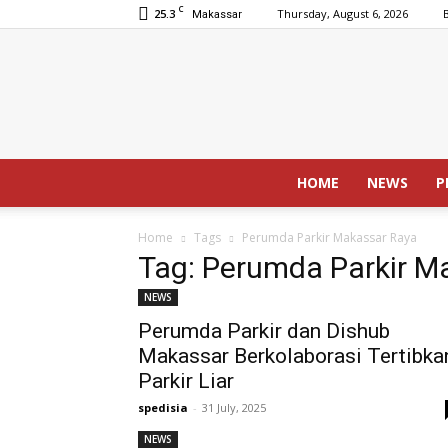
C
25.3
Thursday, August 6, 2026
Makassar
HOME
NEWS
P
Home
Tags
Perumda Parkir Makassar Raya
Tag: Perumda Parkir M
NEWS
Perumda Parkir dan Dishub
Makassar Berkolaborasi Tertibka
Parkir Liar
spedisia
-
31 July, 2025
NEWS