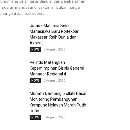
onomi nasional harus dimulai dari pembenahan
rsoalan mendasar di sektor riil, bukan hanya
nangani dampak seperti...
Ustadz Maulana Bekali
Mahasiswa Baru Poltekpar
Makassar: Raih Dunia dan
Akhirat...
5 August, 2026
NEWS
Pelindo Matangkan
Kepemimpinan Bisnis General
Manager Regional 4
5 August, 2026
NEWS
Munafri Dampingi Zulkifli Hasan
Monitoring Pembangunan
Kampung Nelayan Merah Putih
Untia
5 August, 2026
NEWS