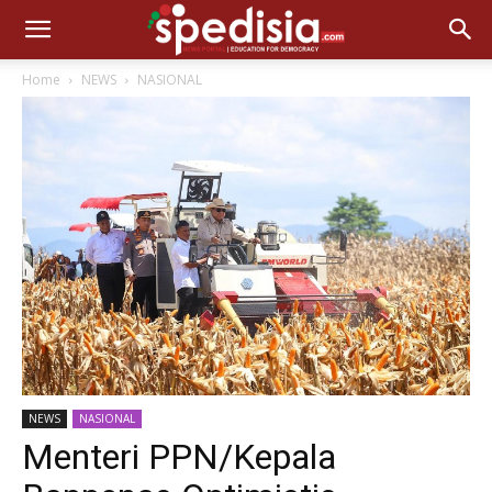
Home
NEWS
NASIONAL
NEWS
NASIONAL
Menteri PPN/Kepala