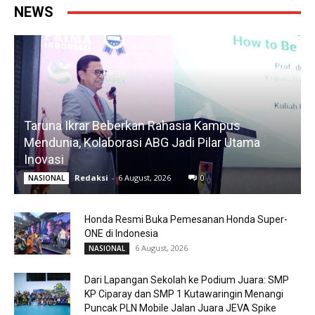
NEWS
Taruna Ikrar Beberkan Rahasia Kampus
Mendunia, Kolaborasi ABG Jadi Pilar Utama
Inovasi
Redaksi
-
6 August, 2026
0
NASIONAL
Honda Resmi Buka Pemesanan Honda Super-
ONE di Indonesia
6 August, 2026
NASIONAL
Dari Lapangan Sekolah ke Podium Juara: SMP
KP Ciparay dan SMP 1 Kutawaringin Menangi
Puncak PLN Mobile Jalan Juara JEVA Spike