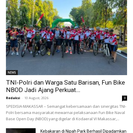
NEWS
TNI-Polri dan Warga Satu Barisan, Fun Bike
NBOD Jadi Ajang Perkuat...
Redaksi
-
10 August, 2026
0
SPEDISIA-MAKASSAR – Semangat kebersamaan dan sinergitas TNI-
Polri bersama masyarakat mewarnai pelaksanaan Fun Bike Naval
Base Open Day (NBOD) yang digelar di Kodaeral VI Makassar,...
Kebakaran di Nipah Park Berhasil Dipadamkan