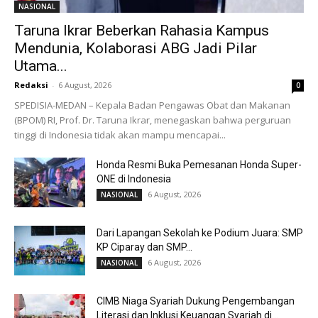
NASIONAL
Taruna Ikrar Beberkan Rahasia Kampus
Mendunia, Kolaborasi ABG Jadi Pilar
Utama...
Redaksi
-
6 August, 2026
0
SPEDISIA-MEDAN – Kepala Badan Pengawas Obat dan Makanan
(BPOM) RI, Prof. Dr. Taruna Ikrar, menegaskan bahwa perguruan
tinggi di Indonesia tidak akan mampu mencapai...
Honda Resmi Buka Pemesanan Honda Super-
ONE di Indonesia
6 August, 2026
NASIONAL
Dari Lapangan Sekolah ke Podium Juara: SMP
KP Ciparay dan SMP...
6 August, 2026
NASIONAL
CIMB Niaga Syariah Dukung Pengembangan
Literasi dan Inklusi Keuangan Syariah di...