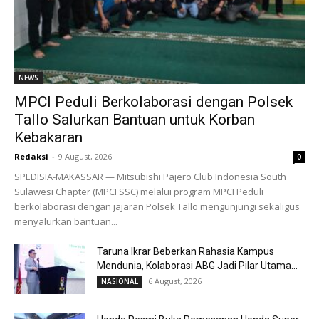
NEWS
MPCI Peduli Berkolaborasi dengan Polsek
Tallo Salurkan Bantuan untuk Korban
Kebakaran
Redaksi
-
9 August, 2026
0
SPEDISIA-MAKASSAR — Mitsubishi Pajero Club Indonesia South
Sulawesi Chapter (MPCI SSC) melalui program MPCI Peduli
berkolaborasi dengan jajaran Polsek Tallo mengunjungi sekaligus
menyalurkan bantuan...
Taruna Ikrar Beberkan Rahasia Kampus
Mendunia, Kolaborasi ABG Jadi Pilar Utama...
6 August, 2026
NASIONAL