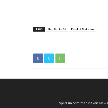
TAGS
Hari Ibu ke 96
Pemkot Makassar
Spedisia.com merupakan News P