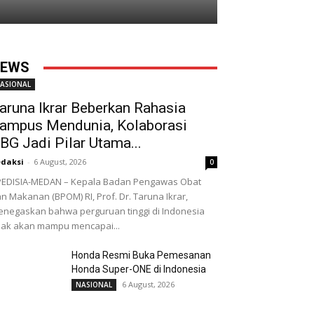
EWS
ASIONAL
aruna Ikrar Beberkan Rahasia
ampus Mendunia, Kolaborasi
BG Jadi Pilar Utama...
daksi
-
6 August, 2026
0
EDISIA-MEDAN – Kepala Badan Pengawas Obat
n Makanan (BPOM) RI, Prof. Dr. Taruna Ikrar,
negaskan bahwa perguruan tinggi di Indonesia
dak akan mampu mencapai...
Honda Resmi Buka Pemesanan
Honda Super-ONE di Indonesia
6 August, 2026
NASIONAL