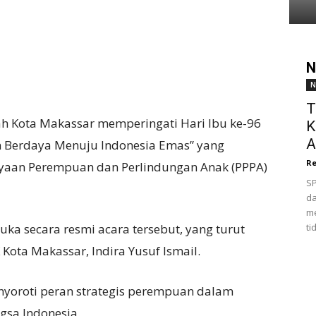
N
N
T
h Kota Makassar memperingati Hari Ibu ke-96
K
A
Berdaya Menuju Indonesia Emas” yang
Re
yaan Perempuan dan Perlindungan Anak (PPPA)
SP
da
me
a secara resmi acara tersebut, yang turut
ti
Kota Makassar, Indira Yusuf Ismail.
yoroti peran strategis perempuan dalam
sa Indonesia.