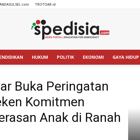
ANDASULSEL.com
TROTOAR.id
ENDIDIKAN
HUKUM
POLITIK
EKONOMI
GAYA HIDUP
SPEDISIA.com
 Hari Ibu ke-96, Teken Komitmen Pencegahan Kekerasan...
ar Buka Peringatan
Teken Komitmen
rasan Anak di Ranah