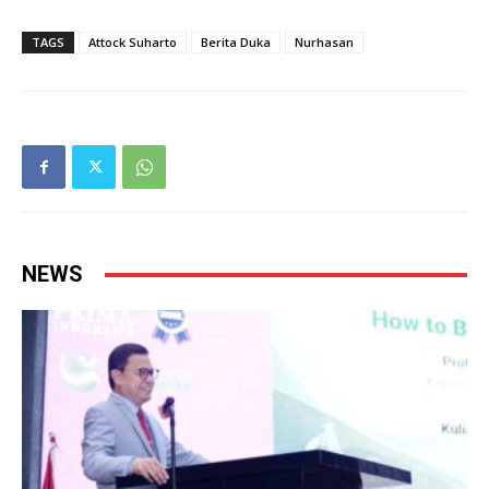
TAGS
Attock Suharto
Berita Duka
Nurhasan
NEWS