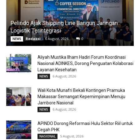
Pelindo Ajak Shipping Line Bangun Jaringan
Logistik Terintegrasi
Redaksi
-
6 August, 2026
0
NEWS
Aliyah Mustika Ilham Hadiri Forum Koordinasi
Nasional ADINKES, Dorong Penguatan Kolaborasi
Layanan Kesehatan
6 August, 2026
NEWS
Wali Kota Munafri Bekali Kontingen Pramuka
Makassar Semangat Kepemimpinan Menuju
Jambore Nasional
6 August, 2026
NEWS
APINDO Dorong Reformasi Hulu Sektor Riil untuk
Cegah PHK
5 August, 2026
NASIONAL