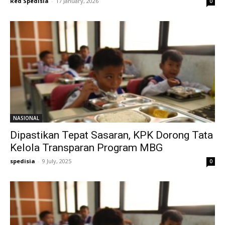
Red Spedisia
-
17 January, 2026
0
NASIONAL
Dipastikan Tepat Sasaran, KPK Dorong Tata
Kelola Transparan Program MBG
spedisia
-
9 July, 2025
0