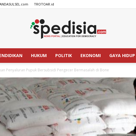
ANDASULSEL.com
TROTOAR.id
ENDIDIKAN
HUKUM
POLITIK
EKONOMI
GAYA HIDUP
SPEDISIA.com
kan Penyaluran Pupuk Bersubsidi Pengecer Bermasalah di Bone