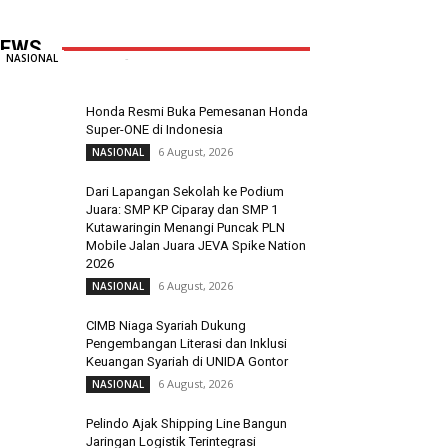
Kampus Mendunia, Kolaborasi ABG
Jadi Pilar Utama Inovasi
EWS
Redaksi
-
6 August, 2026
0
NASIONAL
Honda Resmi Buka Pemesanan Honda
Super-ONE di Indonesia
6 August, 2026
NASIONAL
Dari Lapangan Sekolah ke Podium
Juara: SMP KP Ciparay dan SMP 1
Kutawaringin Menangi Puncak PLN
Mobile Jalan Juara JEVA Spike Nation
2026
6 August, 2026
NASIONAL
CIMB Niaga Syariah Dukung
Pengembangan Literasi dan Inklusi
Keuangan Syariah di UNIDA Gontor
6 August, 2026
NASIONAL
Pelindo Ajak Shipping Line Bangun
Jaringan Logistik Terintegrasi