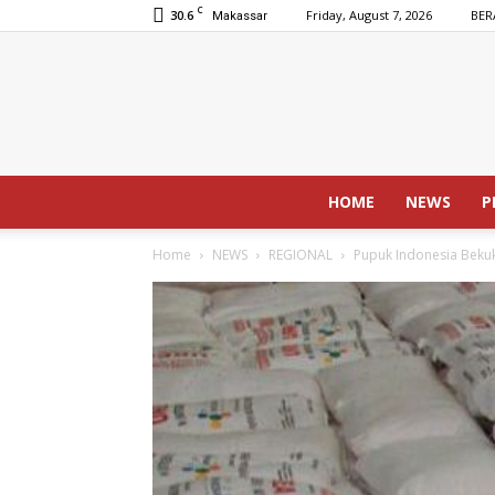
C
30.6
Friday, August 7, 2026
BER
Makassar
HOME
NEWS
P
Home
NEWS
REGIONAL
Pupuk Indonesia Beku