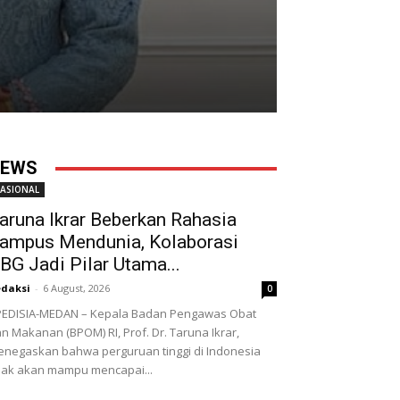
EWS
ASIONAL
aruna Ikrar Beberkan Rahasia
ampus Mendunia, Kolaborasi
BG Jadi Pilar Utama...
daksi
-
6 August, 2026
0
EDISIA-MEDAN – Kepala Badan Pengawas Obat
n Makanan (BPOM) RI, Prof. Dr. Taruna Ikrar,
negaskan bahwa perguruan tinggi di Indonesia
dak akan mampu mencapai...