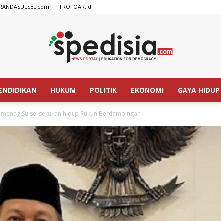
RANDASULSEL.com
TROTOAR.id
ENDIDIKAN
HUKUM
POLITIK
EKONOMI
GAYA HIDUP
SPEDISIA.com
Kemenag Sulsel serukan hidup Rukun Berdampingan