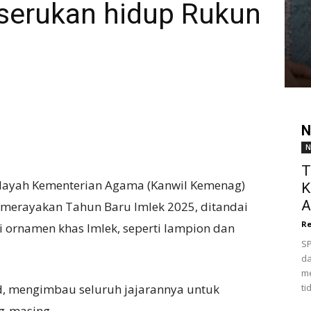
serukan hidup Rukun
N
N
T
layah Kementerian Agama (Kanwil Kemenag)
K
A
ut merayakan Tahun Baru Imlek 2025, ditandai
Re
 ornamen khas Imlek, seperti lampion dan
SP
da
me
id, mengimbau seluruh jajarannya untuk
ti
g-masing.