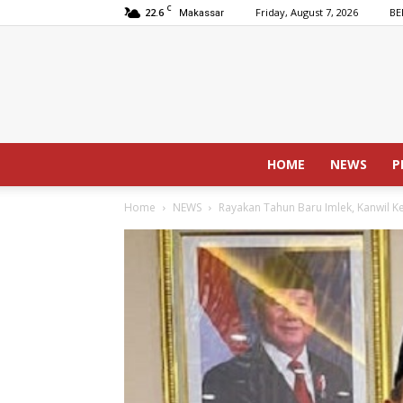
C
22.6
Friday, August 7, 2026
BE
Makassar
HOME
NEWS
P
Home
NEWS
Rayakan Tahun Baru Imlek, Kanwil 