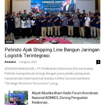
NEWS
Pelindo Ajak Shipping Line Bangun Jaringan
Logistik Terintegrasi
Redaksi
-
6 August, 2026
0
SPEDISIA-MAKASSAR,– PT Pelabuhan Indonesia (Persero) atau
Pelindo memperkuat sinergi dengan para pelaku pelayaran
nasional dan internasional melalui Coffee Session bertema
“Strategic Business Discussion” yang...
Aliyah Mustika Ilham Hadiri Forum Koordinasi
Nasional ADINKES, Dorong Penguatan
Kolaborasi...