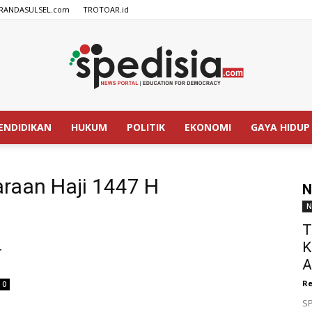
RANDASULSEL.com
TROTOAR.id
ENDIDIKAN
HUKUM
POLITIK
EKONOMI
GAYA HIDUP
SPEDISIA.com
araan Haji 1447 H
N
N
T
K
4
A
Re
0
SP