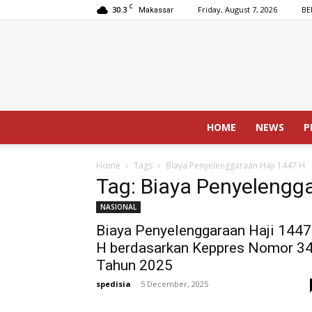
C
30.3
Friday, August 7, 2026
BE
Makassar
HOME
NEWS
P
Home
Tags
Biaya Penyelenggaraan Haji 1447 H
Tag: Biaya Penyelengg
NASIONAL
Biaya Penyelenggaraan Haji 1447
H berdasarkan Keppres Nomor 3
Tahun 2025
spedisia
-
5 December, 2025