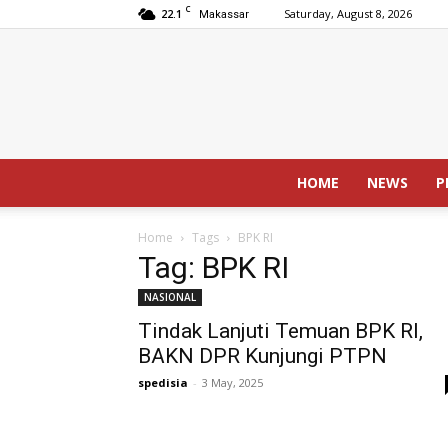
C
22.1
Saturday, August 8, 2026
Makassar
HOME
NEWS
P
Home
Tags
BPK RI
Tag: BPK RI
NASIONAL
Tindak Lanjuti Temuan BPK RI,
BAKN DPR Kunjungi PTPN
spedisia
-
3 May, 2025