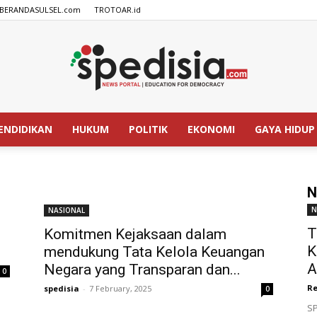
BERANDASULSEL.com
TROTOAR.id
ENDIDIKAN
HUKUM
POLITIK
EKONOMI
GAYA HIDUP
SPEDISIA.com
N
N
NASIONAL
T
Komitmen Kejaksaan dalam
K
mendukung Tata Kelola Keuangan
A
Negara yang Transparan dan...
0
Re
spedisia
-
7 February, 2025
0
SP