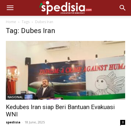
Home
Tags
Dubes Iran
Tag: Dubes Iran
NASIONAL
Kedubes Iran siap Beri Bantuan Evakuasi
WNI
spedisia
-
18 June, 2025
0