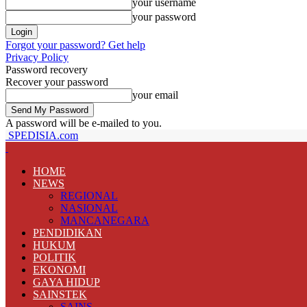
your username
your password
Forgot your password? Get help
Privacy Policy
Password recovery
Recover your password
your email
A password will be e-mailed to you.
SPEDISIA.com
HOME
NEWS
REGIONAL
NASIONAL
MANCANEGARA
PENDIDIKAN
HUKUM
POLITIK
EKONOMI
GAYA HIDUP
SAINSTEK
SAINS