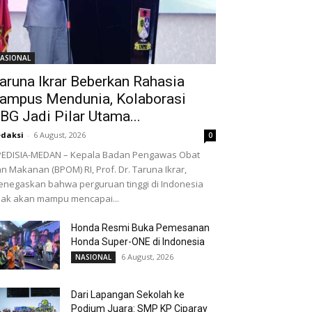
ASIONAL
aruna Ikrar Beberkan Rahasia
ampus Mendunia, Kolaborasi
BG Jadi Pilar Utama...
daksi
-
6 August, 2026
0
EDISIA-MEDAN – Kepala Badan Pengawas Obat
n Makanan (BPOM) RI, Prof. Dr. Taruna Ikrar,
negaskan bahwa perguruan tinggi di Indonesia
dak akan mampu mencapai...
Honda Resmi Buka Pemesanan
Honda Super-ONE di Indonesia
6 August, 2026
NASIONAL
Dari Lapangan Sekolah ke
Podium Juara: SMP KP Ciparay