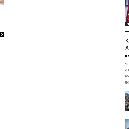
o
N
T
0
K
A
Re
SP
da
me
ti