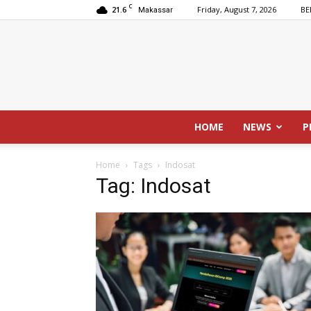
C
21.6
Friday, August 7, 2026
BE
Makassar
HOME
NEWS
P
Home
Tags
Indosat
Tag: Indosat