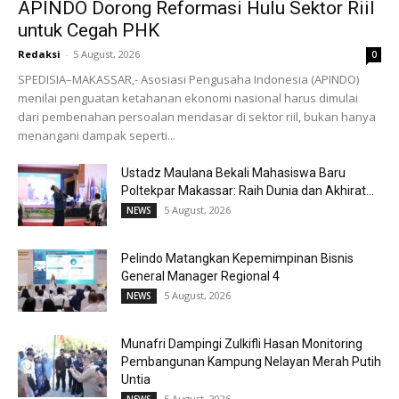
APINDO Dorong Reformasi Hulu Sektor Riil
untuk Cegah PHK
Redaksi
-
5 August, 2026
0
SPEDISIA–MAKASSAR,- Asosiasi Pengusaha Indonesia (APINDO)
menilai penguatan ketahanan ekonomi nasional harus dimulai
dari pembenahan persoalan mendasar di sektor riil, bukan hanya
menangani dampak seperti...
Ustadz Maulana Bekali Mahasiswa Baru
Poltekpar Makassar: Raih Dunia dan Akhirat...
5 August, 2026
NEWS
Pelindo Matangkan Kepemimpinan Bisnis
General Manager Regional 4
5 August, 2026
NEWS
Munafri Dampingi Zulkifli Hasan Monitoring
Pembangunan Kampung Nelayan Merah Putih
Untia
5 August, 2026