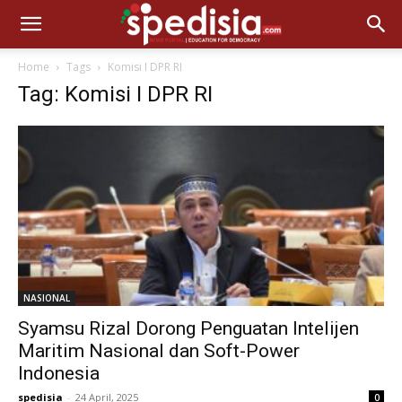
Home
Tags
Komisi I DPR RI
Tag: Komisi I DPR RI
NASIONAL
Syamsu Rizal Dorong Penguatan Intelijen
Maritim Nasional dan Soft-Power
Indonesia
spedisia
-
24 April, 2025
0