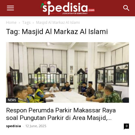
Home
Tags
Masjid Al Markaz Al Islami
Tag: Masjid Al Markaz Al Islami
NEWS
Respon Perumda Parkir Makassar Raya
soal Pungutan Parkir di Area Masjid,...
spedisia
-
12 June, 2025
0