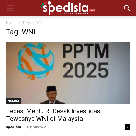
Home
Tags
WNI
Tag: WNI
HUKUM
Tegas, Menlu RI Desak Investigasi
Tewasnya WNI di Malaysia
spedisia
-
28 January, 2025
0