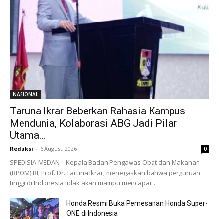
NASIONAL
Taruna Ikrar Beberkan Rahasia Kampus
Mendunia, Kolaborasi ABG Jadi Pilar
Utama...
Redaksi
-
6 August, 2026
0
SPEDISIA-MEDAN – Kepala Badan Pengawas Obat dan Makanan
(BPOM) RI, Prof. Dr. Taruna Ikrar, menegaskan bahwa perguruan
tinggi di Indonesia tidak akan mampu mencapai...
Honda Resmi Buka Pemesanan Honda Super-
ONE di Indonesia