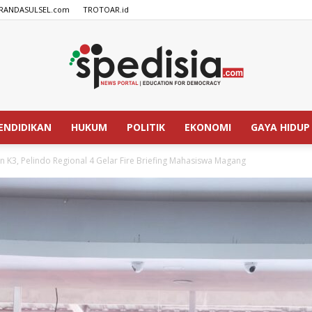
RANDASULSEL.com
TROTOAR.id
ENDIDIKAN
HUKUM
POLITIK
EKONOMI
GAYA HIDUP
SPEDISIA.com
K3, Pelindo Regional 4 Gelar Fire Briefing Mahasiswa Magang