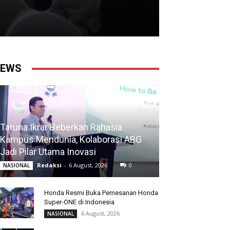
EWS
Taruna Ikrar Beberkan Rahasia
Kampus Mendunia, Kolaborasi ABG
Jadi Pilar Utama Inovasi
Redaksi
-
6 August, 2026
0
NASIONAL
Honda Resmi Buka Pemesanan Honda
Super-ONE di Indonesia
6 August, 2026
NASIONAL