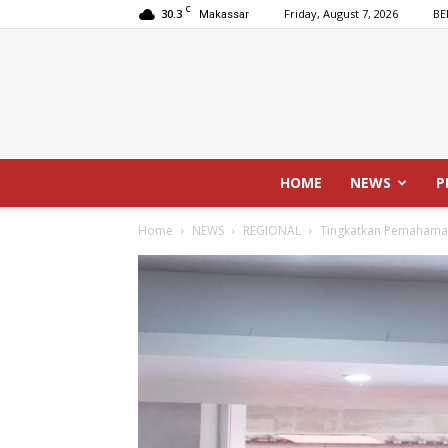
C
30.3
Friday, August 7, 2026
BE
Makassar
HOME
NEWS
P
Home
NEWS
REGIONAL
Tingkatkan Pemahaman 