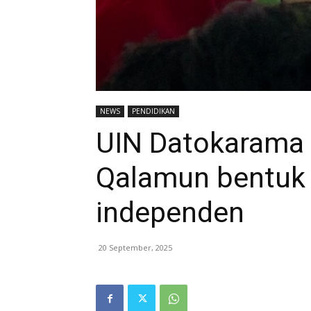
NEWS
PENDIDIKAN
UIN Datokarama
Qalamun bentuk 
independen
20 September, 2025