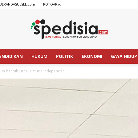
BERANDASULSEL.com
TROTOAR.id
ENDIDIKAN
HUKUM
POLITIK
EKONOMI
GAYA HIDUP
SPEDISIA.com
n bentuk jurnalis muda independen