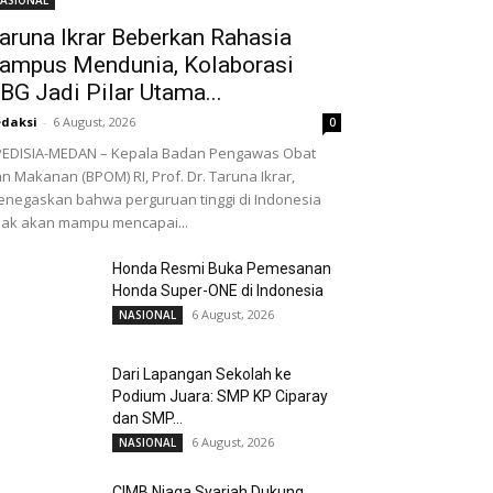
ASIONAL
aruna Ikrar Beberkan Rahasia
ampus Mendunia, Kolaborasi
BG Jadi Pilar Utama...
daksi
-
6 August, 2026
0
EDISIA-MEDAN – Kepala Badan Pengawas Obat
n Makanan (BPOM) RI, Prof. Dr. Taruna Ikrar,
negaskan bahwa perguruan tinggi di Indonesia
dak akan mampu mencapai...
Honda Resmi Buka Pemesanan
Honda Super-ONE di Indonesia
6 August, 2026
NASIONAL
Dari Lapangan Sekolah ke
Podium Juara: SMP KP Ciparay
dan SMP...
6 August, 2026
NASIONAL
CIMB Niaga Syariah Dukung