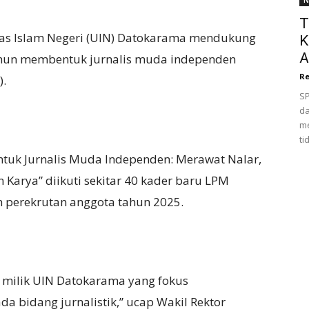
N
T
sitas Islam Negeri (UIN) Datokarama mendukung
K
A
mun membentuk jurnalis muda independen
Re
).
SP
da
me
ti
uk Jurnalis Muda Independen: Merawat Nalar,
Karya” diikuti sekitar 40 kader baru LPM
 perekrutan anggota tahun 2025.
milik UIN Datokarama yang fokus
bidang jurnalistik,” ucap Wakil Rektor