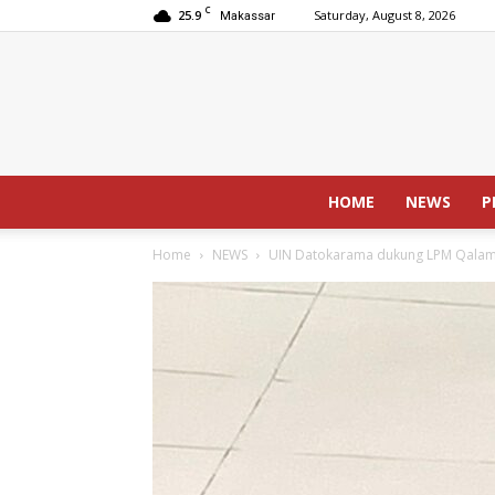
C
25.9
Saturday, August 8, 2026
Makassar
HOME
NEWS
P
Home
NEWS
UIN Datokarama dukung LPM Qalamu