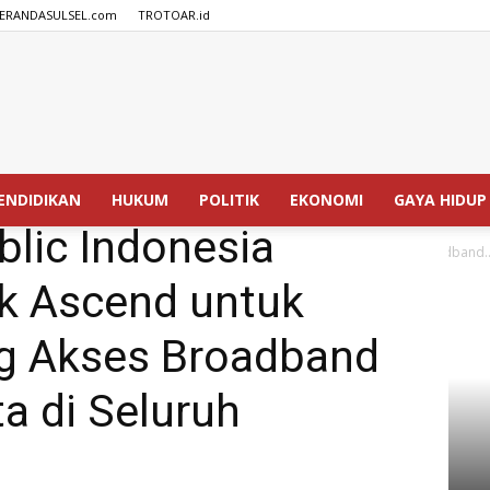
ERANDASULSEL.com
TROTOAR.id
SPEDISIA.com
ENDIDIKAN
HUKUM
POLITIK
EKONOMI
GAYA HIDUP
lic Indonesia
Indonesia Luncurkan Proyek Ascend untuk untuk Mendorong Akses Broadband..
k Ascend untuk
g Akses Broadband
a di Seluruh