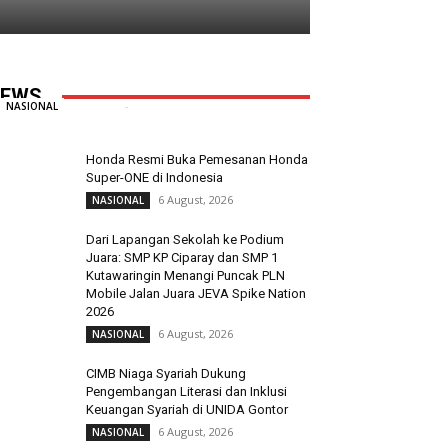
Taruna Ikrar Beberkan Rahasia
Kampus Mendunia, Kolaborasi ABG
Jadi Pilar Utama Inovasi
EWS
Redaksi
-
6 August, 2026
0
NASIONAL
Honda Resmi Buka Pemesanan Honda
Super-ONE di Indonesia
6 August, 2026
NASIONAL
Dari Lapangan Sekolah ke Podium
Juara: SMP KP Ciparay dan SMP 1
Kutawaringin Menangi Puncak PLN
Mobile Jalan Juara JEVA Spike Nation
2026
6 August, 2026
NASIONAL
CIMB Niaga Syariah Dukung
Pengembangan Literasi dan Inklusi
Keuangan Syariah di UNIDA Gontor
6 August, 2026
NASIONAL