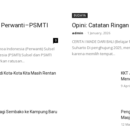
BUDAYA
i, Perwanti–PSMTI
Opini: Catatan Ringa
admin
-
1 January, 2026
0
CERITA I MADE DARI BALI (Belajar
Suharto Di penghujung 2025, me
a Indonesia (Perwanti) Sulsel
karena memilih tempat...
ia (PSMTI) Sulsel dan PSMTI
kan ratusan...
 di Kota-Kota Kita Masih Rentan
KKT 
Men
9 Apri
agi Sembako ke Kampung Baru
Peng
Masj
12 Ma