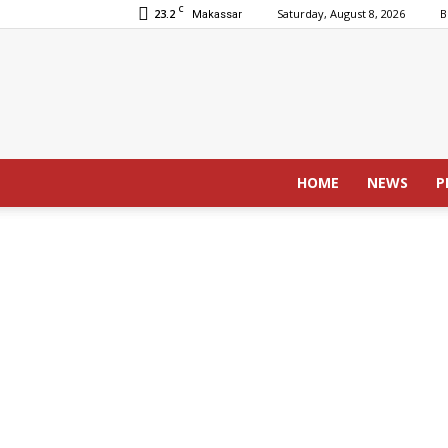
C
23.2
Saturday, August 8, 2026
B
Makassar
HOME
NEWS
P