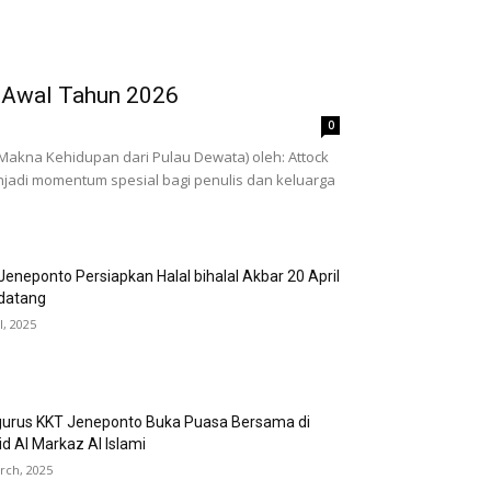
n Awal Tahun 2026
0
 Makna Kehidupan dari Pulau Dewata) oleh: Attock
njadi momentum spesial bagi penulis dan keluarga
Jeneponto Persiapkan Halal bihalal Akbar 20 April
datang
l, 2025
urus KKT Jeneponto Buka Puasa Bersama di
id Al Markaz Al Islami
rch, 2025