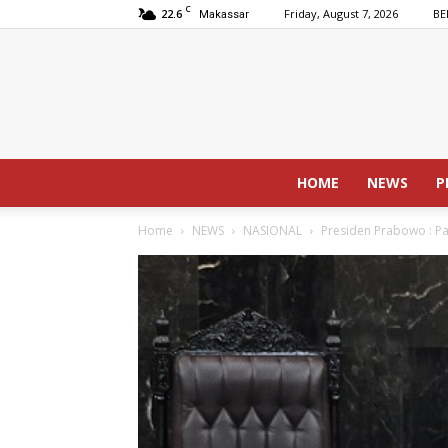
C
22.6
Friday, August 7, 2026
BE
Makassar
HOME
NEWS
P
Home
NEWS
NASIONAL
Presiden Prabowo : Pal