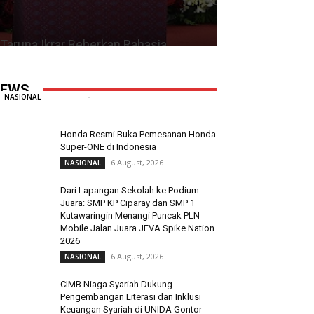
Taruna Ikrar Beberkan Rahasia
Kampus Mendunia, Kolaborasi ABG
Jadi Pilar Utama Inovasi
EWS
Redaksi
-
6 August, 2026
0
NASIONAL
Honda Resmi Buka Pemesanan Honda
Super-ONE di Indonesia
6 August, 2026
NASIONAL
Dari Lapangan Sekolah ke Podium
Juara: SMP KP Ciparay dan SMP 1
Kutawaringin Menangi Puncak PLN
Mobile Jalan Juara JEVA Spike Nation
2026
6 August, 2026
NASIONAL
CIMB Niaga Syariah Dukung
Pengembangan Literasi dan Inklusi
Keuangan Syariah di UNIDA Gontor