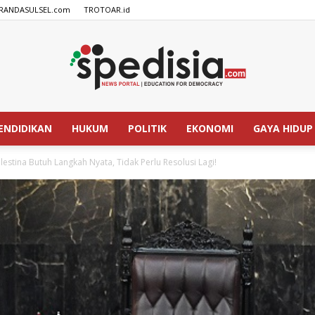
RANDASULSEL.com
TROTOAR.id
ENDIDIKAN
HUKUM
POLITIK
EKONOMI
GAYA HIDUP
SPEDISIA.com
estina Butuh Langkah Nyata, Tidak Perlu Resolusi Lagi!