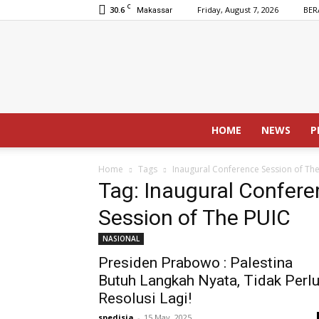
C
30.6
Friday, August 7, 2026
BER
Makassar
HOME
NEWS
P
Home
Tags
Inaugural Conference Session of The
Tag: Inaugural Confere
Session of The PUIC
NASIONAL
Presiden Prabowo : Palestina
Butuh Langkah Nyata, Tidak Perl
Resolusi Lagi!
spedisia
-
15 May, 2025