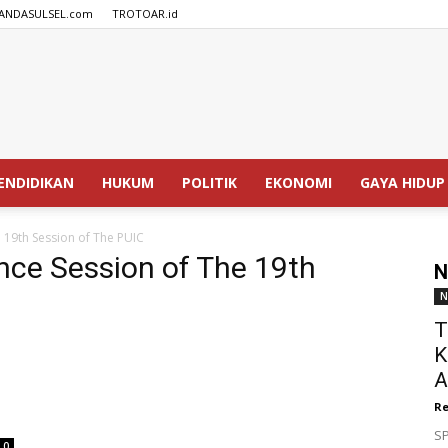
ANDASULSEL.com
TROTOAR.id
SPEDISIA.com
ENDIDIKAN
HUKUM
POLITIK
EKONOMI
GAYA HIDUP
 19th Session of The PUIC
nce Session of The 19th
N
N
T
K
A
u
Re
SP
0