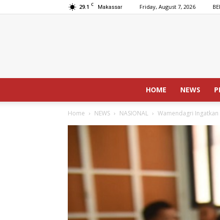
C
29.1
Friday, August 7, 2026
BE
Makassar
HOME
NEWS
P
Home
NEWS
NASIONAL
Wamendagri Ingatkan 