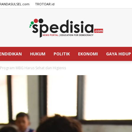
RANDASULSEL.com
TROTOAR.id
ENDIDIKAN
HUKUM
POLITIK
EKONOMI
GAYA HIDUP
SPEDISIA.com
Program MBG Harus Sehat dan Higienis