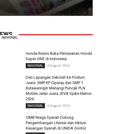
Taruna Ikrar Beberkan Rahasia
Kampus Mendunia, Kolaborasi ABG
Jadi Pilar Utama Inovasi
EWS
Redaksi
-
6 August, 2026
0
NASIONAL
Honda Resmi Buka Pemesanan Honda
Super-ONE di Indonesia
6 August, 2026
NASIONAL
Dari Lapangan Sekolah ke Podium
Juara: SMP KP Ciparay dan SMP 1
Kutawaringin Menangi Puncak PLN
Mobile Jalan Juara JEVA Spike Nation
2026
6 August, 2026
NASIONAL
CIMB Niaga Syariah Dukung
Pengembangan Literasi dan Inklusi
Keuangan Syariah di UNIDA Gontor