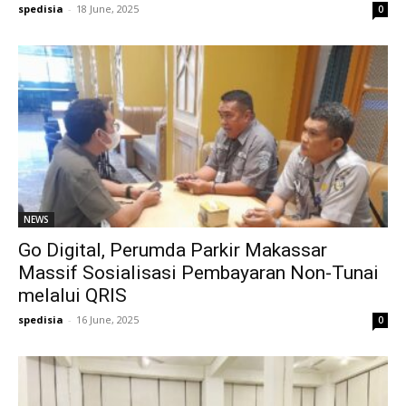
spedisia
-
18 June, 2025
0
NEWS
Go Digital, Perumda Parkir Makassar
Massif Sosialisasi Pembayaran Non-Tunai
melalui QRIS
spedisia
-
16 June, 2025
0