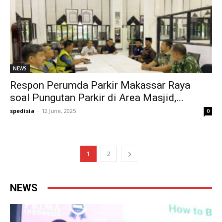
NEWS
Respon Perumda Parkir Makassar Raya
soal Pungutan Parkir di Area Masjid,...
spedisia
-
12 June, 2025
0
1
2
NEWS