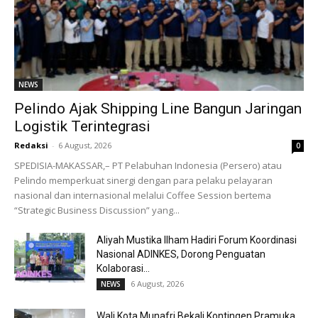
NEWS
Pelindo Ajak Shipping Line Bangun Jaringan
Logistik Terintegrasi
Redaksi
-
6 August, 2026
0
SPEDISIA-MAKASSAR,– PT Pelabuhan Indonesia (Persero) atau
Pelindo memperkuat sinergi dengan para pelaku pelayaran
nasional dan internasional melalui Coffee Session bertema
“Strategic Business Discussion” yang...
Aliyah Mustika Ilham Hadiri Forum Koordinasi
Nasional ADINKES, Dorong Penguatan
Kolaborasi...
6 August, 2026
NEWS
Wali Kota Munafri Bekali Kontingen Pramuka