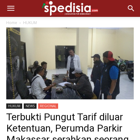
Home
HUKUM
HUKUM
NEWS
REGIONAL
Terbukti Pungut Tarif diluar
Ketentuan, Perumda Parkir
Makassar serahkan seorang